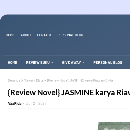
HOME
ABOUT
CONTACT
PERSONAL BLOG
HOME
REVIEW BUKU
GIVE AWAY
PERSONAL BLOG
Beranda
Riawani Elyta
{Review Novel} JASMINE karya Riawani Elyta
{Review Novel} JASMINE karya Riaw
VaaRida
Juli 21, 2021