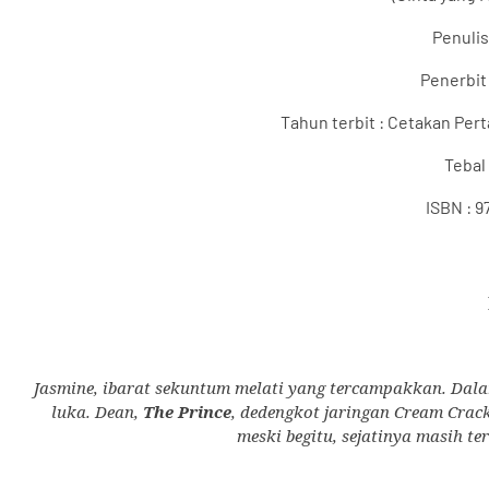
Penulis
Penerbit 
Tahun terbit :
Cetakan Perta
Tebal 
ISBN :
9
Jasmine, ibarat sekuntum melati yang tercampakkan. Dal
luka. Dean,
The Prince
, dedengkot jaringan Cream Crack
meski begitu, sejatinya masih te