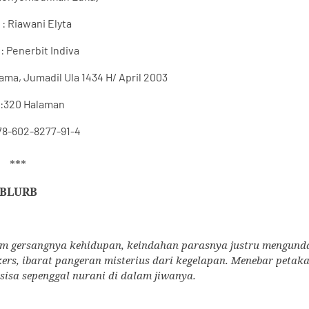
 :
Riawani Elyta
:
Penerbit Indiva
ma, Jumadil Ula 1434 H/ April 2003
:
320 Halaman
78-602-8277-91-4
***
BLURB
am gersangnya kehidupan, keindahan parasnya justru mengund
ers, ibarat pangeran misterius dari kegelapan. Menebar petaka
rsisa sepenggal nurani di dalam jiwanya.