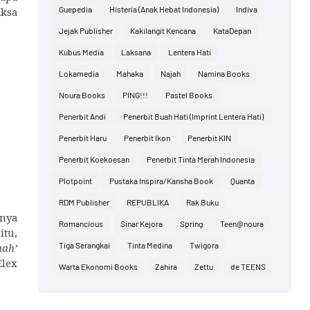
Guepedia
Histeria (Anak Hebat Indonesia)
Indiva
aksa
Jejak Publisher
Kakilangit Kencana
KataDepan
Kubus Media
Laksana
Lentera Hati
Lokamedia
Mahaka
Najah
Namina Books
Noura Books
PING!!!
Pastel Books
Penerbit Andi
Penerbit Buah Hati (Imprint Lentera Hati)
Penerbit Haru
Penerbit Ikon
Penerbit KIN
Penerbit Koekoesan
Penerbit Tinta Merah Indonesia
Plotpoint
Pustaka Inspira/Kansha Book
Quanta
RDM Publisher
REPUBLIKA
Rak Buku
snya
Romancious
Sinar Kejora
Spring
Teen@noura
itu,
Tiga Serangkai
Tinta Medina
Twigora
hah’
Elex
Warta Ekonomi Books
Zahira
Zettu
de TEENS