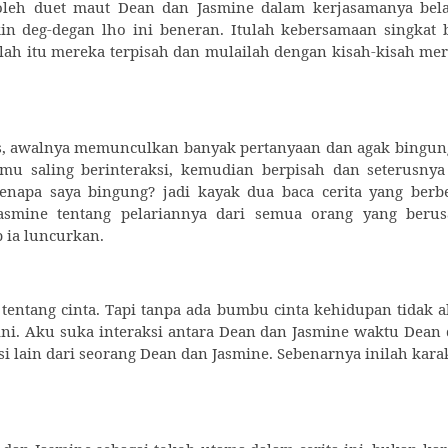
leh duet maut Dean dan Jasmine dalam kerjasamanya bela
n deg-degan lho ini beneran. Itulah kebersamaan singkat 
lah itu mereka terpisah dan mulailah dengan kisah-kisah me
lis, awalnya memunculkan banyak pertanyaan dan agak bingun
u saling berinteraksi, kemudian berpisah dan seterusnya
Kenapa saya bingung? jadi kayak dua baca cerita yang berb
Jasmine tentang pelariannya dari semua orang yang beru
 ia luncurkan.
 tentang cinta. Tapi tanpa ada bumbu cinta kehidupan tidak 
ni. Aku suka interaksi antara Dean dan Jasmine waktu Dean
si lain dari seorang Dean dan Jasmine. Sebenarnya inilah kara