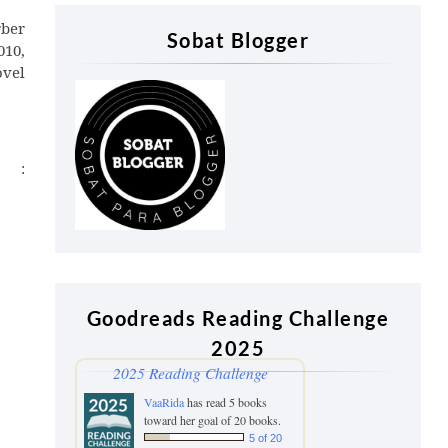
rber
Sobat Blogger
010,
ovel
:
Goodreads Reading Challenge
2025
2025 Reading Challenge
VaaRida
has read 5 books
toward her goal of 20 books.
5 of 20