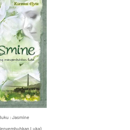
Buku :
Jasmine
 Menyembuhkan Luka)