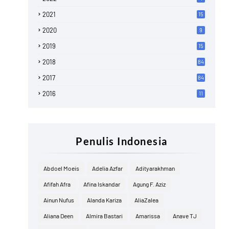
2021
15
2020
9
2019
15
2018
84
2017
84
2016
11
Penulis Indonesia
Abdoel Moeis
Adelia Azfar
Adityarakhman
Afifah Afra
Afina Iskandar
Agung F. Aziz
Ainun Nufus
Alanda Kariza
AliaZalea
Aliana Deen
Almira Bastari
Amarissa
Anave TJ