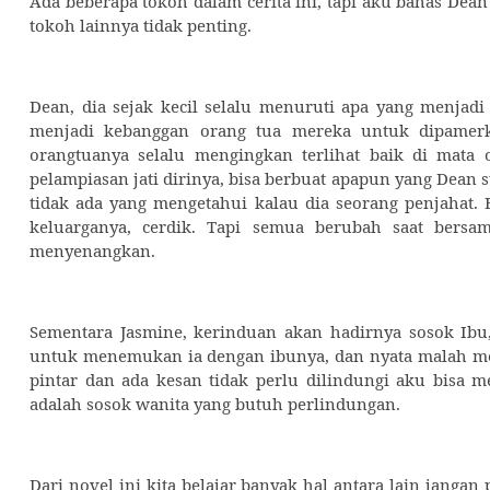
Ada beberapa tokoh dalam cerita ini, tapi aku bahas Dean
tokoh lainnya tidak penting.
Dean, dia sejak kecil selalu menuruti apa yang menjadi 
menjadi kebanggan orang tua mereka untuk dipamerk
orangtuanya selalu mengingkan terlihat baik di mat
pelampiasan jati dirinya, bisa berbuat apapun yang Dean 
tidak ada yang mengetahui kalau dia seorang penjahat. 
keluarganya, cerdik. Tapi semua berubah saat bersa
menyenangkan.
Sementara Jasmine, kerinduan akan hadirnya sosok Ibu
untuk menemukan ia dengan ibunya, dan nyata malah me
pintar dan ada kesan tidak perlu dilindungi aku bisa m
adalah sosok wanita yang butuh perlindungan.
Dari novel ini kita belajar banyak hal antara lain janga