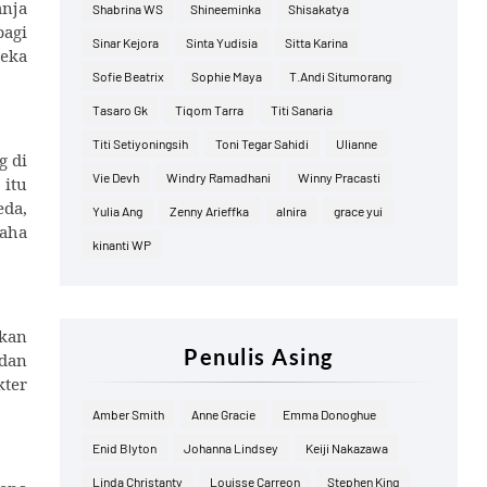
nja
Shabrina WS
Shineeminka
Shisakatya
bagi
Sinar Kejora
Sinta Yudisia
Sitta Karina
reka
Sofie Beatrix
Sophie Maya
T.Andi Situmorang
Tasaro Gk
Tiqom Tarra
Titi Sanaria
Titi Setiyoningsih
Toni Tegar Sahidi
Ulianne
g di
Vie Devh
Windry Ramadhani
Winny Pracasti
 itu
eda,
Yulia Ang
Zenny Arieffka
alnira
grace yui
saha
kinanti WP
akan
Penulis Asing
 dan
kter
Amber Smith
Anne Gracie
Emma Donoghue
Enid Blyton
Johanna Lindsey
Keiji Nakazawa
Linda Christanty
Louisse Carreon
Stephen King