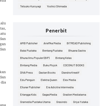
rena
Tetsuko Kuroyagi
Yoshici Shimada
lalu
as,
Penerbit
satu
 dan
ngan
AMB Publisher
Arieffka Media
BITREAD Publishing
dan
Balai Pustaka
Bentang Pustaka
Bhuana Sastra
Bhuna Ilmu Populer (BIP)
Bintang Kelas
Bintang Media
Buku Mojok
COCONUT BOOKS
ikan
DIVA Press
Dastan Books
Diandra Kreatif
 dan
Edu Penguin
Elektra Queen
Elex Media
 dia
Ellunar Publisher
Era Adicitra Intermedia
Erlangga Kids
GagasMedia
Gradien Mediatama
Gramedia Pustaka Utama
Grasindo
Griya Yutaka
 apa