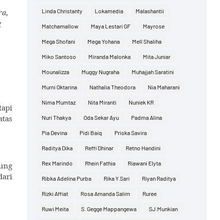
ra,
Linda Christanty
Lokamedia
Malashantii
g
Matchamallow
Maya Lestari GF
Mayrose
Mega Shofani
Mega Yohana
Mell Shaliha
Miko Santoso
Miranda Malonka
Mita Juniar
Mounalizza
Muggy Nugraha
Muhajjah Saratini
Murni Oktarina
Nathalia Theodora
Nia Maharani
Nima Mumtaz
Nita Miranti
Nuniek KR
tapi
atas
Nuri Thakya
Oda Sekar Ayu
Padma Alina
Pia Devina
Pidi Baiq
Priska Savira
Raditya Dika
Reffi Dhinar
Retno Handini
Rex Marindo
Rhein Fathia
Riawani Elyta
gung
dari
Ribka Adelina Purba
Rika Y.Sari
Riyan Raditya
Rizki Affiat
Rosa Amanda Salim
Ruree
Ruwi Meita
S. Gegge Mappangewa
SJ.Munkian