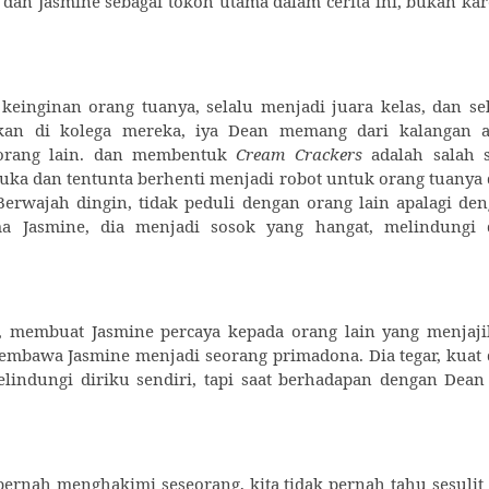
 dan Jasmine sebagai tokoh utama dalam cerita ini, bukan ka
keinginan orang tuanya, selalu menjadi juara kelas, dan se
an di kolega mereka, iya Dean memang dari kalangan at
a orang lain. dan membentuk
Cream Crackers
adalah salah 
suka dan tentunta berhenti menjadi robot untuk orang tuanya
Berwajah dingin, tidak peduli dengan orang lain apalagi de
ma Jasmine, dia menjadi sosok yang hangat, melindungi 
, membuat Jasmine percaya kepada orang lain yang menjaj
mbawa Jasmine menjadi seorang primadona. Dia tegar, kuat
elindungi diriku sendiri, tapi saat berhadapan dengan Dean
n pernah menghakimi seseorang, kita tidak pernah tahu sesulit