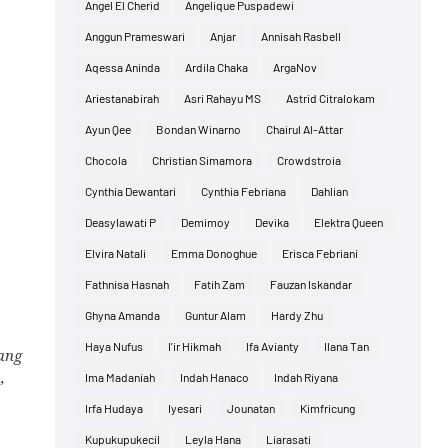
Angel El Cherid
Angelique Puspadewi
Anggun Prameswari
Anjar
Annisah Rasbell
Aqessa Aninda
Ardila Chaka
ArgaNov
Ariestanabirah
Asri Rahayu MS
Astrid Citralokam
Ayun Qee
Bondan Winarno
Chairul Al-Attar
Chocola
Christian Simamora
Crowdstroia
Cynthia Dewantari
Cynthia Febriana
Dahlian
Deasylawati P
Demimoy
Devika
Elektra Queen
Elvira Natali
Emma Donoghue
Erisca Febriani
Fathnisa Hasnah
Fatih Zam
Fauzan Iskandar
Ghyna Amanda
Guntur Alam
Hardy Zhu
Haya Nufus
I'ir Hikmah
Ifa Avianty
Ilana Tan
ang
,
Ima Madaniah
Indah Hanaco
Indah Riyana
Irfa Hudaya
Iyesari
Jounatan
Kimfricung
Kupukupukecil
Leyla Hana
Liarasati