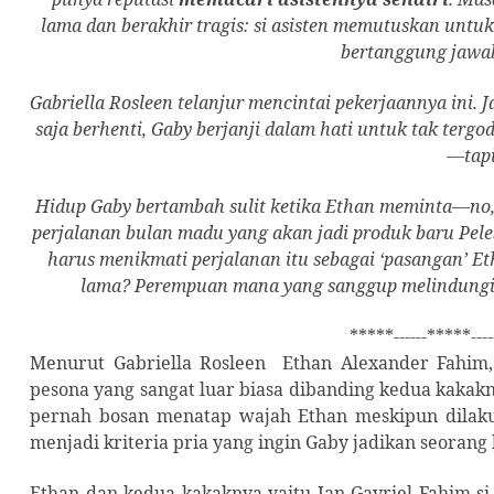
lama dan berakhir tragis: si asisten memutuskan untu
bertanggung jawa
Gabriella Rosleen telanjur mencintai pekerjaannya ini. 
saja berhenti, Gaby berjanji dalam hati untuk tak tergo
—tapi
Hidup Gaby bertambah sulit ketika Ethan meminta—no,
perjalanan bulan madu yang akan jadi produk baru Peles
harus menikmati perjalanan itu sebagai ‘pasangan’ Et
lama? Perempuan mana yang sanggup melindungi ha
*****------*****----
Menurut Gabriella Rosleen
Ethan Alexander Fahim
pesona yang sangat luar biasa dibanding kedua kakakn
pernah bosan menatap wajah Ethan meskipun dilaku
menjadi kriteria pria yang ingin Gaby jadikan seorang 
Ethan dan kedua kakaknya yaitu Ian Gavriel Fahim si 