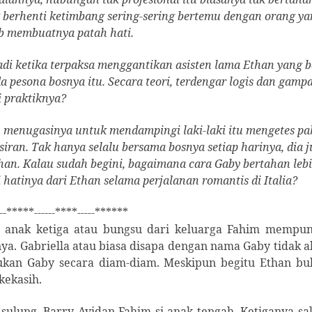
k berhenti ketimbang sering-sering bertemu dengan orang ya
b membuatnya patah hati.
Jadi ketika terpaksa menggantikan asisten lama Ethan yang 
da pesona bosnya itu. Secara teori, terdengar logis dan gamp
 praktiknya?
 menugasinya untuk mendampingi laki-laki itu mengetes pa
iran. Tak hanya selalu bersama bosnya setiap harinya, dia 
han. Kalau sudah begini, bagaimana cara Gaby bertahan leb
tinya dari Ethan selama perjalanan romantis di Italia?
--*****------****-----******
, anak ketiga atau bungsu dari keluarga Fahim mempun
ya. Gabriella atau biasa disapa dengan nama Gaby tidak 
kan Gaby secara diam-diam. Meskipun begitu Ethan bu
kekasih.
sulung, Barry Avidan Fahim si anak tengah. Ketiganya sa