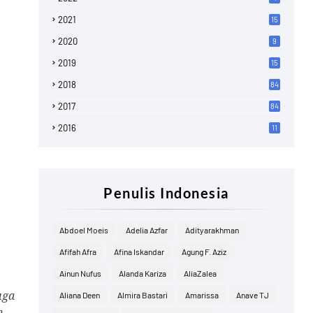
2021
15
2020
9
2019
15
2018
84
2017
84
2016
11
Penulis Indonesia
Abdoel Moeis
Adelia Azfar
Adityarakhman
Afifah Afra
Afina Iskandar
Agung F. Aziz
Ainun Nufus
Alanda Kariza
AliaZalea
uga
Aliana Deen
Almira Bastari
Amarissa
Anave TJ
n