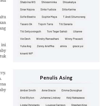
jadi
Shabrina WS
Shineeminka
Shisakatya
Sinar Kejora
Sinta Yudisia
Sitta Karina
itu
Sofie Beatrix
Sophie Maya
T.Andi Situmorang
kan
Tasaro Gk
Tiqom Tarra
Titi Sanaria
yang
Titi Setiyoningsih
Toni Tegar Sahidi
Ulianne
.
Vie Devh
Windry Ramadhani
Winny Pracasti
ini
Yulia Ang
Zenny Arieffka
alnira
grace yui
aby
kinanti WP
tuk
ry.
Penulis Asing
.
ena
Gaby
Amber Smith
Anne Gracie
Emma Donoghue
Enid Blyton
Johanna Lindsey
Keiji Nakazawa
Linda Christanty
Louisse Carreon
Stephen King