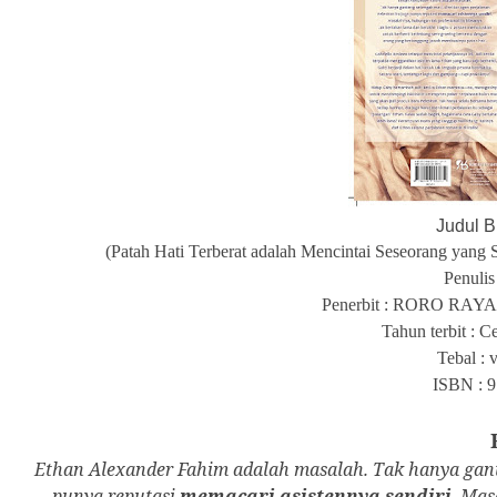
Judul B
(Patah Hati Terberat adalah Mencintai Seseorang yang
Penulis
Penerbit : RORO RAYA
Tahun terbit : C
Tebal : 
ISBN : 9
Ethan Alexander Fahim adalah masalah. Tak hanya gante
punya reputasi
memacari asistennya sendiri
. Mas