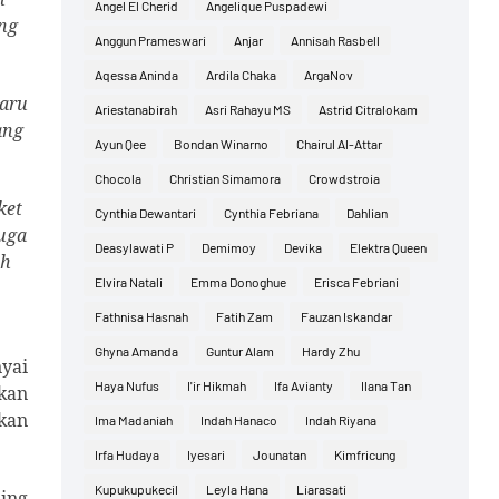
Angel El Cherid
Angelique Puspadewi
ng
Anggun Prameswari
Anjar
Annisah Rasbell
Aqessa Aninda
Ardila Chaka
ArgaNov
baru
Ariestanabirah
Asri Rahayu MS
Astrid Citralokam
ang
Ayun Qee
Bondan Winarno
Chairul Al-Attar
Chocola
Christian Simamora
Crowdstroia
ket
Cynthia Dewantari
Cynthia Febriana
Dahlian
juga
Deasylawati P
Demimoy
Devika
Elektra Queen
ih
Elvira Natali
Emma Donoghue
Erisca Febriani
Fathnisa Hasnah
Fatih Zam
Fauzan Iskandar
Ghyna Amanda
Guntur Alam
Hardy Zhu
yai
Haya Nufus
I'ir Hikmah
Ifa Avianty
Ilana Tan
akan
kan
Ima Madaniah
Indah Hanaco
Indah Riyana
Irfa Hudaya
Iyesari
Jounatan
Kimfricung
Kupukupukecil
Leyla Hana
Liarasati
ling