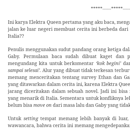
*****------*****----
Ini karya Elektra Queen pertama yang aku baca, menga
jalan ke luar negeri membuat cerita ini berbeda dari 
Italia??
Penulis menggunakan sudut pandang orang ketiga dala
Gaby. Permulaan baca sudah dibuat kaget dan p
mengundang kita untuk berkomentar
‘kok begini’
dan
sampai selesai’.
Alur yang dibuat tidak terkesan terbu
memang menceritakan tentang survey Ethan dan Gab
yang ditawarkan dalam cerita ini, karena Elektra Qu
jarang diceritakan dalam sebuah novel. Jadi ini bis
yang menarik di Italia. Sementara untuk konfliknya l
belum bisa
move on
dari masa lalu dan Gaby yang tidak
Untuk
setting
tempat memang lebih banyak di luar, 
wawancara, bahwa cerita ini memang mengedepankan si