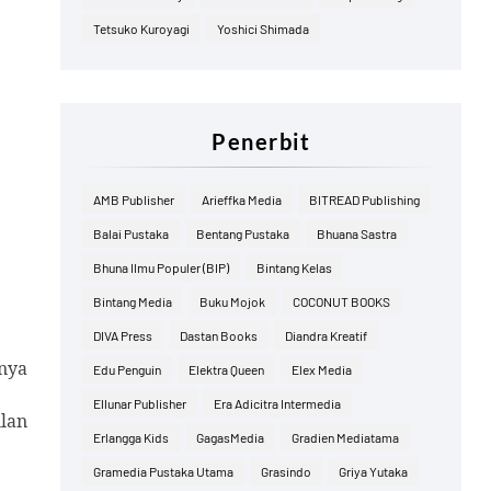
Tetsuko Kuroyagi
Yoshici Shimada
Penerbit
AMB Publisher
Arieffka Media
BITREAD Publishing
Balai Pustaka
Bentang Pustaka
Bhuana Sastra
Bhuna Ilmu Populer (BIP)
Bintang Kelas
Bintang Media
Buku Mojok
COCONUT BOOKS
DIVA Press
Dastan Books
Diandra Kreatif
nya
Edu Penguin
Elektra Queen
Elex Media
Ellunar Publisher
Era Adicitra Intermedia
ulan
Erlangga Kids
GagasMedia
Gradien Mediatama
Gramedia Pustaka Utama
Grasindo
Griya Yutaka