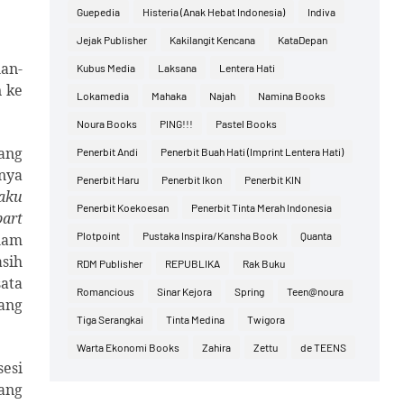
Guepedia
Histeria (Anak Hebat Indonesia)
Indiva
Jejak Publisher
Kakilangit Kencana
KataDepan
lan-
Kubus Media
Laksana
Lentera Hati
n ke
Lokamedia
Mahaka
Najah
Namina Books
Noura Books
PING!!!
Pastel Books
rang
Penerbit Andi
Penerbit Buah Hati (Imprint Lentera Hati)
nya
Penerbit Haru
Penerbit Ikon
Penerbit KIN
aku
Penerbit Koekoesan
Penerbit Tinta Merah Indonesia
part
Plotpoint
Pustaka Inspira/Kansha Book
Quanta
lam
asih
RDM Publisher
REPUBLIKA
Rak Buku
sata
Romancious
Sinar Kejora
Spring
Teen@noura
yang
Tiga Serangkai
Tinta Medina
Twigora
Warta Ekonomi Books
Zahira
Zettu
de TEENS
esi
mang