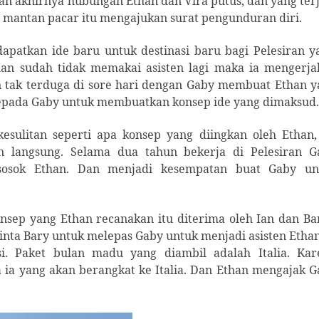
n akhirnya hubungan Ethan dan Vira putus, dan yang ter
n mantan pacar itu mengajukan surat pengunduran diri.
patkan ide baru untuk destinasi baru bagi Pelesiran ya
han sudah tidak memakai asisten lagi maka ia mengerja
an tak terduga di sore hari dengan Gaby membuat Ethan 
 kepada Gaby untuk membuatkan konsep ide yang dimaksud
esulitan seperti apa konsep yang diingkan oleh Ethan, 
n langsung. Selama dua tahun bekerja di Pelesiran G
 sosok Ethan. Dan menjadi kesempatan buat Gaby un
sep yang Ethan recanakan itu diterima oleh Ian dan Bar
inta Bary untuk melepas Gaby untuk menjadi asisten Ethan
si. Paket bulan madu yang diambil adalah Italia. Kar
 ia yang akan berangkat ke Italia. Dan Ethan mengajak 