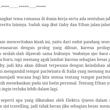
--****--------*****------*****
ngkat tema romansa di dunia kerja serta ada sentuhan ja
cerita lainnya. Sudah siap ikut Gaby dan Ethan jalan-jala
m menceritakan kisah ini, yaitu dari sudut pandang seo
enasaran dengan prolog yang dibuat, karena prolog
 seolah-olah dijawab sama bukunya
‘makanya ayo baca 
ru-buru, tapi memang agak lambat karena sebagian besar
y, jadi kita akan dibuat terpesona dengan keindahan a
een mengambil tempat pariwisata di Italia yang memang m
a menjadi wacana bagi kita semua tentang tempat pariwi
ebih menekankan pada sisi batin personal. Tentang Ethan 
 ingin terluka lebih dalam lagi.
seperti apa yang dikatakan oleh Elektra Queen dalam s
si travelling, jadi tidak heran jika sebagian besar me