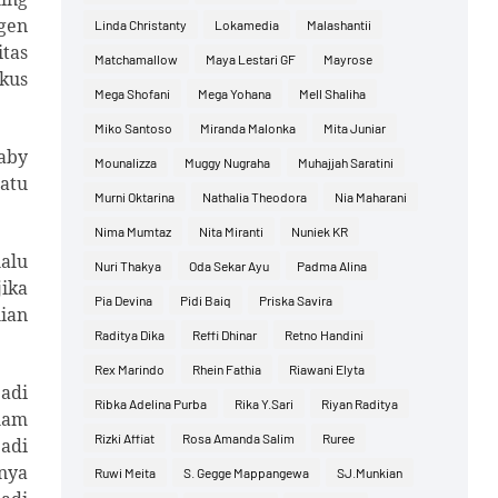
gen
Linda Christanty
Lokamedia
Malashantii
itas
Matchamallow
Maya Lestari GF
Mayrose
kus
Mega Shofani
Mega Yohana
Mell Shaliha
Miko Santoso
Miranda Malonka
Mita Juniar
aby
Mounalizza
Muggy Nugraha
Muhajjah Saratini
atu
Murni Oktarina
Nathalia Theodora
Nia Maharani
Nima Mumtaz
Nita Miranti
Nuniek KR
lalu
Nuri Thakya
Oda Sekar Ayu
Padma Alina
ika
Pia Devina
Pidi Baiq
Priska Savira
ian
Raditya Dika
Reffi Dhinar
Retno Handini
Rex Marindo
Rhein Fathia
Riawani Elyta
adi
Ribka Adelina Purba
Rika Y.Sari
Riyan Raditya
lam
Rizki Affiat
Rosa Amanda Salim
Ruree
adi
nya
Ruwi Meita
S. Gegge Mappangewa
SJ.Munkian