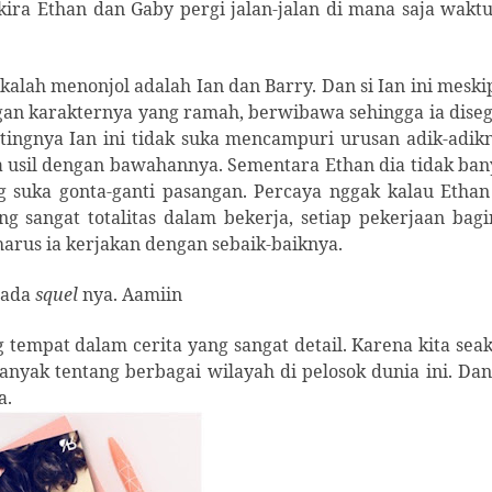
-kira Ethan dan Gaby pergi jalan-jalan di mana saja wakt
 kalah menonjol adalah Ian dan Barry. Dan si Ian ini mesk
ngan karakternya yang ramah, berwibawa sehingga ia dise
tingnya Ian ini tidak suka mencampuri urusan adik-adik
a usil dengan bawahannya. Sementara Ethan dia tidak ba
 suka gonta-ganti pasangan. Percaya nggak kalau Ethan 
g sangat totalitas dalam bekerja, setiap pekerjaan bag
arus ia kerjakan dengan sebaik-baiknya.
 ada
squel
nya. Aamiin
 tempat dalam cerita yang sangat detail. Karena kita sea
nyak tentang berbagai wilayah di pelosok dunia ini. Dan
a.