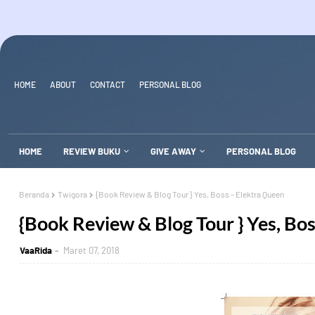
HOME
ABOUT
CONTACT
PERSONAL BLOG
HOME
REVIEW BUKU
GIVE AWAY
PERSONAL BLOG
Beranda
Twigora
{Book Review & Blog Tour } Yes, Boss – Elektra Queen
{Book Review & Blog Tour } Yes, Bo
VaaRida
Maret 07, 2018