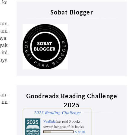
u ke
Sobat Blogger
ipun
gani
nya.
nyak
ini
inya
kan-
Goodreads Reading Challenge
 ini
2025
2025 Reading Challenge
VaaRida
has read 5 books
toward her goal of 20 books.
5 of 20