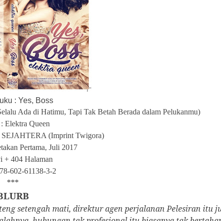
uku : Yes, Boss
 Selalu Ada di Hatimu, Tapi Tak Betah Berada dalam Pelukanmu)
 : Elektra Queen
 SEJAHTERA (Imprint Twigora)
etakan Pertama, Juli 2017
vi + 404 Halaman
78-602-61138-3-2
***
BLURB
ng setengah mati, direktur agen perjalanan Pelesiran itu j
alahnya, hubungan tak profesional itu biasanya tak bertaha