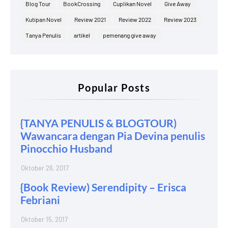
Blog Tour
BookCrossing
Cuplikan Novel
Give Away
Kutipan Novel
Review 2021
Review 2022
Review 2023
Tanya Penulis
artikel
pemenang give away
Popular Posts
{TANYA PENULIS & BLOGTOUR)
Wawancara dengan Pia Devina penulis
Pinocchio Husband
Oktober 26, 2017
{Book Review) Serendipity – Erisca
Febriani
Oktober 15, 2017