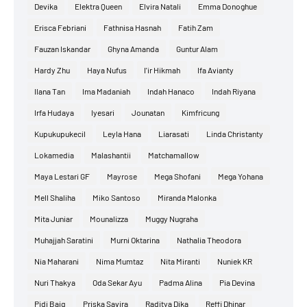
Devika
Elektra Queen
Elvira Natali
Emma Donoghue
Erisca Febriani
Fathnisa Hasnah
Fatih Zam
Fauzan Iskandar
Ghyna Amanda
Guntur Alam
Hardy Zhu
Haya Nufus
I'ir Hikmah
Ifa Avianty
Ilana Tan
Ima Madaniah
Indah Hanaco
Indah Riyana
Irfa Hudaya
Iyesari
Jounatan
Kimfricung
Kupukupukecil
Leyla Hana
Liarasati
Linda Christanty
Lokamedia
Malashantii
Matchamallow
Maya Lestari GF
Mayrose
Mega Shofani
Mega Yohana
Mell Shaliha
Miko Santoso
Miranda Malonka
Mita Juniar
Mounalizza
Muggy Nugraha
Muhajjah Saratini
Murni Oktarina
Nathalia Theodora
Nia Maharani
Nima Mumtaz
Nita Miranti
Nuniek KR
Nuri Thakya
Oda Sekar Ayu
Padma Alina
Pia Devina
Pidi Baiq
Priska Savira
Raditya Dika
Reffi Dhinar