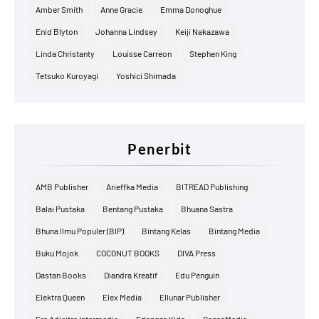
Amber Smith
Anne Gracie
Emma Donoghue
Enid Blyton
Johanna Lindsey
Keiji Nakazawa
Linda Christanty
Louisse Carreon
Stephen King
Tetsuko Kuroyagi
Yoshici Shimada
Penerbit
AMB Publisher
Arieffka Media
BITREAD Publishing
Balai Pustaka
Bentang Pustaka
Bhuana Sastra
Bhuna Ilmu Populer (BIP)
Bintang Kelas
Bintang Media
Buku Mojok
COCONUT BOOKS
DIVA Press
Dastan Books
Diandra Kreatif
Edu Penguin
Elektra Queen
Elex Media
Ellunar Publisher