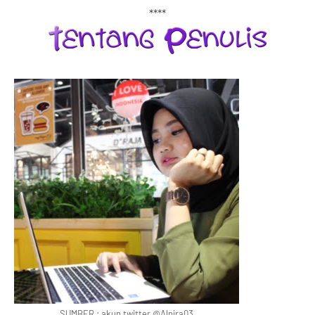
****
SUMBER : akun twitter @Alnira03