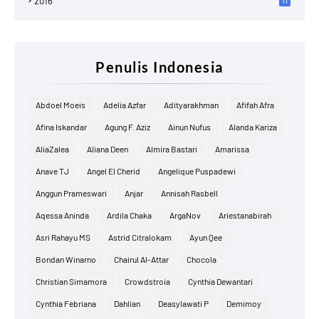
2016
11
Penulis Indonesia
Abdoel Moeis
Adelia Azfar
Adityarakhman
Afifah Afra
Afina Iskandar
Agung F. Aziz
Ainun Nufus
Alanda Kariza
AliaZalea
Aliana Deen
Almira Bastari
Amarissa
Anave TJ
Angel El Cherid
Angelique Puspadewi
Anggun Prameswari
Anjar
Annisah Rasbell
Aqessa Aninda
Ardila Chaka
ArgaNov
Ariestanabirah
Asri Rahayu MS
Astrid Citralokam
Ayun Qee
Bondan Winarno
Chairul Al-Attar
Chocola
Christian Simamora
Crowdstroia
Cynthia Dewantari
Cynthia Febriana
Dahlian
Deasylawati P
Demimoy