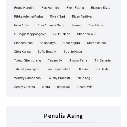
Retno Handini
Rex Marindo
Rhein Fathia
Riawani Elyta
Ribka Adelina Purba
Rika Y.Sari
Riyan Raditya
Rizki Affiat
Rosa Amanda Salim
Ruree
Ruwi Meita
S. Gegge Mappangewa
SJ.Munkian
Shabrina WS
Shineeminka
Shisakatya
Sinar Kejora
Sinta Yudisia
Sitta Karina
Sofie Beatrix
Sophie Maya
T.Andi Situmorang
Tasaro Gk
Tiqom Tarra
Titi Sanaria
Titi Setiyoningsih
Toni Tegar Sahidi
Ulianne
Vie Devh
Windry Ramadhani
Winny Pracasti
Yulia Ang
Zenny Arieffka
alnira
grace yui
kinanti WP
Penulis Asing