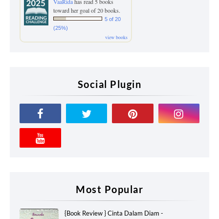
VaaRida
has read 5 books
toward her goal of 20 books.
5 of 20
(25%)
view books
Social Plugin
Most Popular
{Book Review } Cinta Dalam Diam -