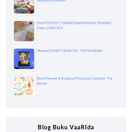
Tempatmu Kembali
…
{MASTER POST } INDONESIAN ROMANCE READING
CHALLENGE 2017
…
{Review} SWEET DISASTER - MAYYA ADNAN
…
{Book Review & Blogtour) Pinocchio Husband – Pia
Devina
…
Blog Buku VaaRIda