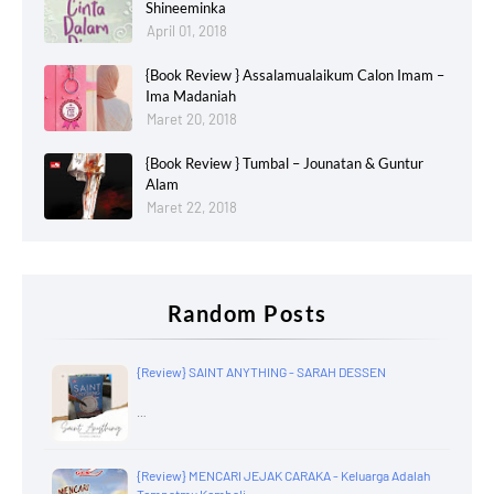
Shineeminka
April 01, 2018
{Book Review } Assalamualaikum Calon Imam –
Ima Madaniah
Maret 20, 2018
{Book Review } Tumbal – Jounatan & Guntur
Alam
Maret 22, 2018
Random Posts
{Review} SAINT ANYTHING - SARAH DESSEN
…
{Review} MENCARI JEJAK CARAKA - Keluarga Adalah