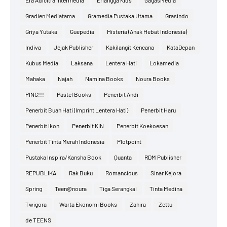
Era Adicitra Intermedia
Erlangga Kids
GagasMedia
Gradien Mediatama
Gramedia Pustaka Utama
Grasindo
Griya Yutaka
Guepedia
Histeria (Anak Hebat Indonesia)
Indiva
Jejak Publisher
Kakilangit Kencana
KataDepan
Kubus Media
Laksana
Lentera Hati
Lokamedia
Mahaka
Najah
Namina Books
Noura Books
PING!!!
Pastel Books
Penerbit Andi
Penerbit Buah Hati (Imprint Lentera Hati)
Penerbit Haru
Penerbit Ikon
Penerbit KIN
Penerbit Koekoesan
Penerbit Tinta Merah Indonesia
Plotpoint
Pustaka Inspira/Kansha Book
Quanta
RDM Publisher
REPUBLIKA
Rak Buku
Romancious
Sinar Kejora
Spring
Teen@noura
Tiga Serangkai
Tinta Medina
Twigora
Warta Ekonomi Books
Zahira
Zettu
de TEENS