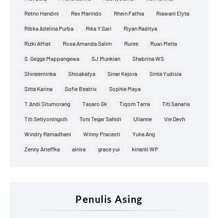
Retno Handini
Rex Marindo
Rhein Fathia
Riawani Elyta
Ribka Adelina Purba
Rika Y.Sari
Riyan Raditya
Rizki Affiat
Rosa Amanda Salim
Ruree
Ruwi Meita
S. Gegge Mappangewa
SJ.Munkian
Shabrina WS
Shineeminka
Shisakatya
Sinar Kejora
Sinta Yudisia
Sitta Karina
Sofie Beatrix
Sophie Maya
T.Andi Situmorang
Tasaro Gk
Tiqom Tarra
Titi Sanaria
Titi Setiyoningsih
Toni Tegar Sahidi
Ulianne
Vie Devh
Windry Ramadhani
Winny Pracasti
Yulia Ang
Zenny Arieffka
alnira
grace yui
kinanti WP
Penulis Asing