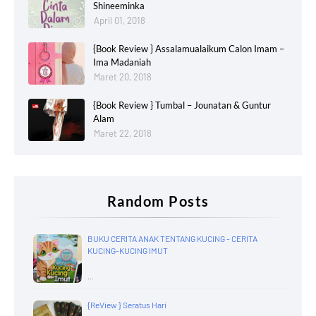
Shineeminka
April 01, 2018
{Book Review } Assalamualaikum Calon Imam –
Ima Madaniah
Maret 20, 2018
{Book Review } Tumbal – Jounatan & Guntur
Alam
Maret 22, 2018
Random Posts
BUKU CERITA ANAK TENTANG KUCING - CERITA
KUCING-KUCING IMUT
…
{ReView } Seratus Hari