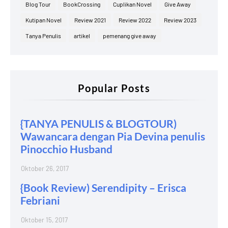
Blog Tour
BookCrossing
Cuplikan Novel
Give Away
Kutipan Novel
Review 2021
Review 2022
Review 2023
Tanya Penulis
artikel
pemenang give away
Popular Posts
{TANYA PENULIS & BLOGTOUR)
Wawancara dengan Pia Devina penulis
Pinocchio Husband
Oktober 26, 2017
{Book Review) Serendipity – Erisca
Febriani
Oktober 15, 2017