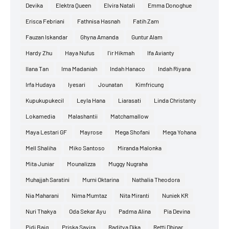
Devika
Elektra Queen
Elvira Natali
Emma Donoghue
Erisca Febriani
Fathnisa Hasnah
Fatih Zam
Fauzan Iskandar
Ghyna Amanda
Guntur Alam
Hardy Zhu
Haya Nufus
I'ir Hikmah
Ifa Avianty
Ilana Tan
Ima Madaniah
Indah Hanaco
Indah Riyana
Irfa Hudaya
Iyesari
Jounatan
Kimfricung
Kupukupukecil
Leyla Hana
Liarasati
Linda Christanty
Lokamedia
Malashantii
Matchamallow
Maya Lestari GF
Mayrose
Mega Shofani
Mega Yohana
Mell Shaliha
Miko Santoso
Miranda Malonka
Mita Juniar
Mounalizza
Muggy Nugraha
Muhajjah Saratini
Murni Oktarina
Nathalia Theodora
Nia Maharani
Nima Mumtaz
Nita Miranti
Nuniek KR
Nuri Thakya
Oda Sekar Ayu
Padma Alina
Pia Devina
Pidi Baiq
Priska Savira
Raditya Dika
Reffi Dhinar