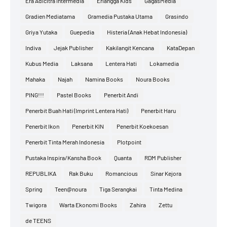
Era Adicitra Intermedia
Erlangga Kids
GagasMedia
Gradien Mediatama
Gramedia Pustaka Utama
Grasindo
Griya Yutaka
Guepedia
Histeria (Anak Hebat Indonesia)
Indiva
Jejak Publisher
Kakilangit Kencana
KataDepan
Kubus Media
Laksana
Lentera Hati
Lokamedia
Mahaka
Najah
Namina Books
Noura Books
PING!!!
Pastel Books
Penerbit Andi
Penerbit Buah Hati (Imprint Lentera Hati)
Penerbit Haru
Penerbit Ikon
Penerbit KIN
Penerbit Koekoesan
Penerbit Tinta Merah Indonesia
Plotpoint
Pustaka Inspira/Kansha Book
Quanta
RDM Publisher
REPUBLIKA
Rak Buku
Romancious
Sinar Kejora
Spring
Teen@noura
Tiga Serangkai
Tinta Medina
Twigora
Warta Ekonomi Books
Zahira
Zettu
de TEENS