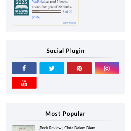
VaaRida
has read 5 books
toward her goal of 20 books.
5 of 20
(25%)
view books
Social Plugin
Most Popular
{Book Review } Cinta Dalam Diam -