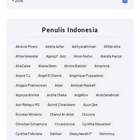
2016
11
Penulis Indonesia
Abdoel Moeis
Adelia Azfar
Adityarakhman
Afifah Afra
Afina Iskandar
Agung F. Aziz
Ainun Nufus
Alanda Kariza
AliaZalea
Aliana Deen
Almira Bastari
Amarissa
Anave TJ
Angel El Cherid
Angelique Puspadewi
Anggun Prameswari
Anjar
Annisah Rasbell
Aqessa Aninda
Ardila Chaka
ArgaNov
Ariestanabirah
Asri Rahayu MS
Astrid Citralokam
Ayun Qee
Bondan Winarno
Chairul Al-Attar
Chocola
Christian Simamora
Crowdstroia
Cynthia Dewantari
Cynthia Febriana
Dahlian
Deasylawati P
Demimoy