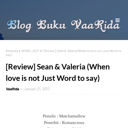
Beranda
WNRC_2017
[Review] Sean & Valeria (When love is not Just Word to
say)
[Review] Sean & Valeria (When
love is not Just Word to say)
VaaRida
Januari 21, 2017
Penulis : Matchamallow
Penerbit : Romancious