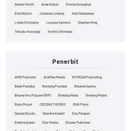
Amber Smith
Anne Gracie
Emma Donoghue
Enid Blyton
Johanna Lindsey
Keiji Nakazawa
Linda Christanty
Louisse Carreon
Stephen King
Tetsuko Kuroyagi
Yoshici Shimada
Penerbit
AMB Publisher
Arieffka Media
BITREAD Publishing
Balai Pustaka
Bentang Pustaka
Bhuana Sastra
Bhuna Ilmu Populer (BIP)
Bintang Kelas
Bintang Media
Buku Mojok
COCONUT BOOKS
DIVA Press
Dastan Books
Diandra Kreatif
Edu Penguin
Elektra Queen
Elex Media
Ellunar Publisher