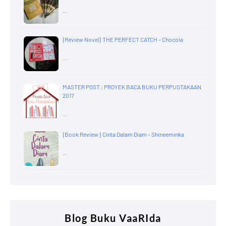
…
{Review Novel} THE PERFECT CATCH – Chocola
…
MASTER POST ; PROYEK BACA BUKU PERPUSTAKAAN
2017
…
{Book Review } Cinta Dalam Diam - Shineeminka
…
Blog Buku VaaRIda