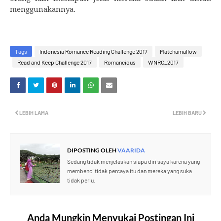
menggunakannya.
Tags
Indonesia Romance Reading Challenge 2017
Matchamallow
Read and Keep Challenge 2017
Romancious
WNRC_2017
LEBIH LAMA
LEBIH BARU
DIPOSTING OLEH
VAARIDA
Sedang tidak menjelaskan siapa diri saya karena yang
membenci tidak percaya itu dan mereka yang suka
tidak perlu.
Anda Mungkin Menyukai Postingan Ini